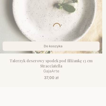
Do koszyka
Talerzyk deserowy spodek pod filiżankę 13 cm
Stracciatella
GajaArte
Cena
37,00 zł