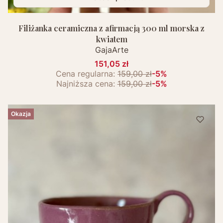
Filiżanka ceramiczna z afirmacją 300 ml morska z
kwiatem
GajaArte
151,05 zł
Cena regularna:
159,00 zł
-5%
Najniższa cena:
159,00 zł
-5%
Okazja