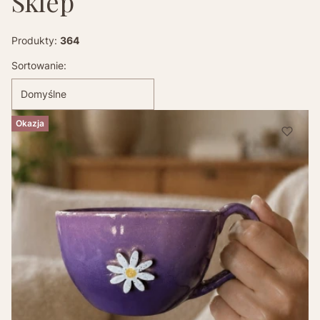
Sklep
Produkty:
364
Lista produktów
Sortowanie:
Domyślne
Okazja