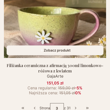
Zobacz produkt
Filiżanka ceramiczna z afirmacją 300ml limonkowo-
różowa z kwiatem
GajaArte
151,05 zł
Cena regularna:
159,00 zł
-5%
Najniższa cena:
151,05 zł
0%
Strona
z 31