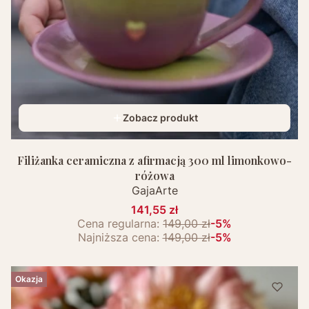
Zobacz produkt
Filiżanka ceramiczna z afirmacją 300 ml limonkowo-
różowa
GajaArte
141,55 zł
Cena regularna:
149,00 zł
-5%
Najniższa cena:
149,00 zł
-5%
Okazja