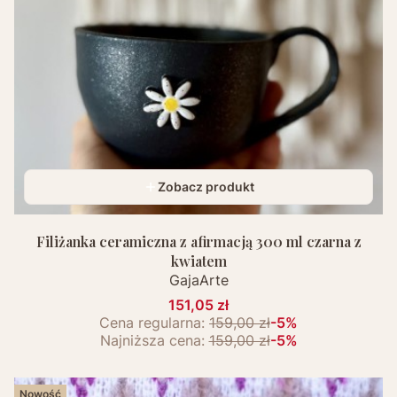
Zobacz produkt
Filiżanka ceramiczna z afirmacją 300 ml czarna z
kwiatem
GajaArte
151,05 zł
Cena regularna:
159,00 zł
-5%
Najniższa cena:
159,00 zł
-5%
Nowość