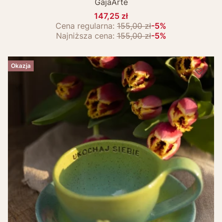
GajaArte
147,25 zł
Cena regularna:
155,00 zł
-5%
Najniższa cena:
155,00 zł
-5%
Okazja