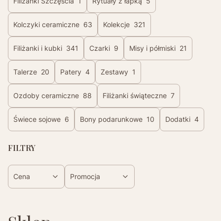
Filiżanki Szczęścia
1
Rytuały z łapką
5
Kolczyki ceramiczne
63
Kolekcje
321
Filiżanki i kubki
341
Czarki
9
Misy i półmiski
21
Talerze
20
Patery
4
Zestawy
1
Ozdoby ceramiczne
88
Filiżanki świąteczne
7
Świece sojowe
6
Bony podarunkowe
10
Dodatki
4
FILTRY
Cena
Promocja
Koniec filtrów