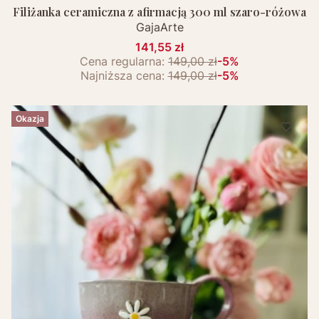
Filiżanka ceramiczna z afirmacją 300 ml szaro-różowa
GajaArte
141,55 zł
Cena regularna:
149,00 zł
-5%
Najniższa cena:
149,00 zł
-5%
Okazja