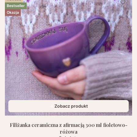
Bestseller
Okazja
Zobacz produkt
Filiżanka ceramiczna z afirmacją 300 ml fioletowo-
różowa