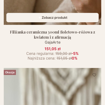
Zobacz produkt
Filiżanka ceramiczna 300ml fioletowo-różowa z
kwiatem i z afirmacją
GajaArte
151,05 zł
Cena regularna:
159,00 zł
-5%
Najniższa cena:
151,05 zł
0%
Okazja