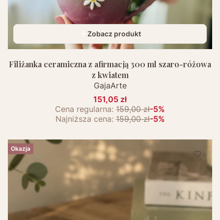
Zobacz produkt
Filiżanka ceramiczna z afirmacją 300 ml szaro-różowa
z kwiatem
GajaArte
151,05 zł
Cena regularna:
159,00 zł
-5%
Najniższa cena:
159,00 zł
-5%
Okazja