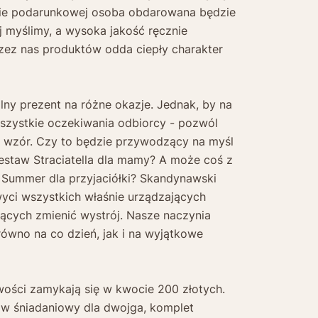
rcie podarunkowej osoba obdarowana będzie
ej myślimy, a wysoka jakość ręcznie
ez nas produktów odda ciepły charakter
lny prezent na różne okazje. Jednak, by na
szystkie oczekiwania odbiorcy - pozwól
 wzór. Czy to będzie przywodzący na myśl
estaw Straciatella dla mamy? A może coś z
i Summer dla przyjaciółki? Skandynawski
yci wszystkich właśnie urządzających
cących zmienić wystrój. Nasze naczynia
równo na co dzień, jak i na wyjątkowe
wości zamykają się w kwocie 200 złotych.
w śniadaniowy dla dwojga, komplet