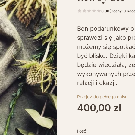
0.00
(Oceny: 0 Rece
Bon podarunkowy o 
sprawdzi się jako pr
możemy się spotkać 
być blisko. Dzięki 
będzie wiedziała, że
wykonywanych przez
relacji i okazji.
Przejdź do pełnego opisu
Cena
400,00 zł
Ilość