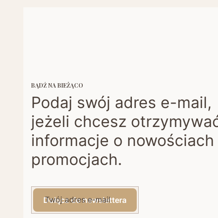
BĄDŹ NA BIEŻĄCO
Podaj swój adres e-mail,
jeżeli chcesz otrzymywa
informacje o nowościach 
promocjach.
Twój adres e-mail
Dołącz do newslettera