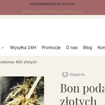
DZIŚ DARMOWA WYSYŁKA !
PROMOCJA NA KUBKI Z AFIRMACJĄ !
Wysyłka 24H
Promocje
O nas
Blog
Kon
runkowy 400 złotych
Bon pod
złotych