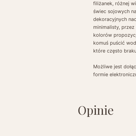
filiżanek, różnej w
świec sojowych n
dekoracyjnych nac
minimalisty, przez
kolorów propozyc
komuś puścić wodze
które często brak
Możliwe jest dołą
formie elektronicz
Opinie