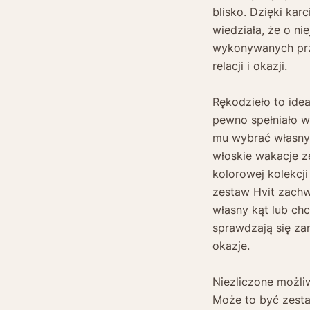
blisko. Dzięki ka
wiedziała, że o ni
wykonywanych prz
relacji i okazji.
Rękodzieło to idea
pewno spełniało w
mu wybrać własny
włoskie wakacje z
kolorowej kolekcj
zestaw Hvit zachw
własny kąt lub ch
sprawdzają się za
okazje.
Niezliczone możli
Może to być zesta