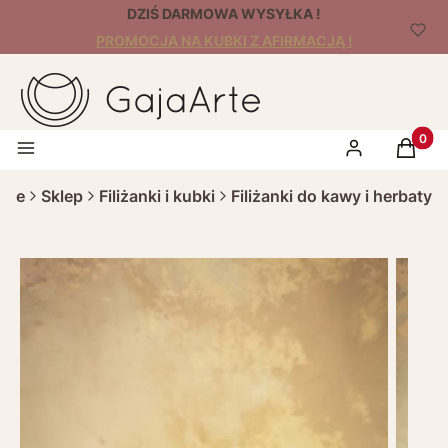
DZIŚ DARMOWA WYSYŁKA !
PROMOCJA NA KUBKI Z AFIRMACJĄ !
Produk
Menu
Zaloguj się
Koszyk
rte
Sklep
Filiżanki i kubki
Filiżanki do kawy i herbaty