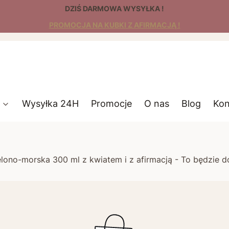
DZIŚ DARMOWA WYSYŁKA !
PROMOCJA NA KUBKI Z AFIRMACJĄ !
Wysyłka 24H
Promocje
O nas
Blog
Kon
elono-morska 300 ml z kwiatem i z afirmacją - To będzie d