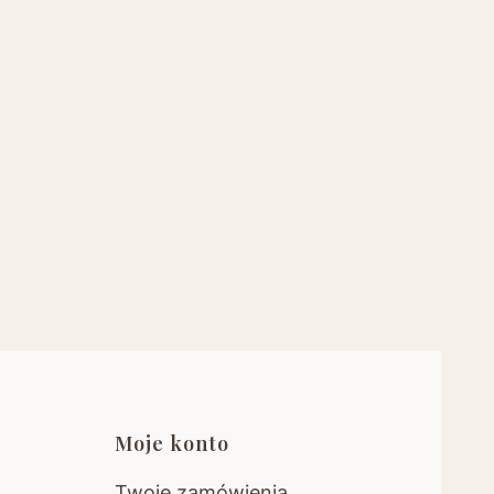
pce
Moje konto
Twoje zamówienia