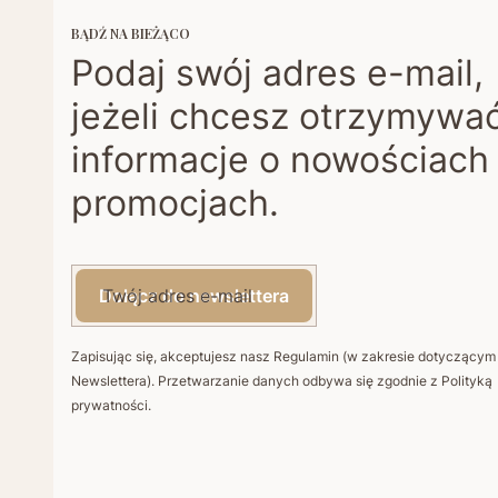
BĄDŹ NA BIEŻĄCO
Podaj swój adres e-mail,
jeżeli chcesz otrzymywa
informacje o nowościach 
promocjach.
Twój adres e-mail
Dołącz do newslettera
Zapisując się, akceptujesz nasz Regulamin (w zakresie dotyczącym
Newslettera). Przetwarzanie danych odbywa się zgodnie z Polityką
prywatności.