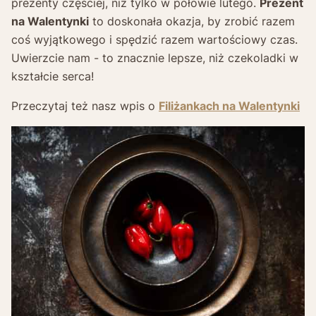
prezenty częściej, niż tylko w połowie lutego.
Prezent
na Walentynki
to doskonała okazja, by zrobić razem
coś wyjątkowego i spędzić razem wartościowy czas.
Uwierzcie nam - to znacznie lepsze, niż czekoladki w
kształcie serca!
Przeczytaj też nasz wpis o
Filiżankach na Walentynki