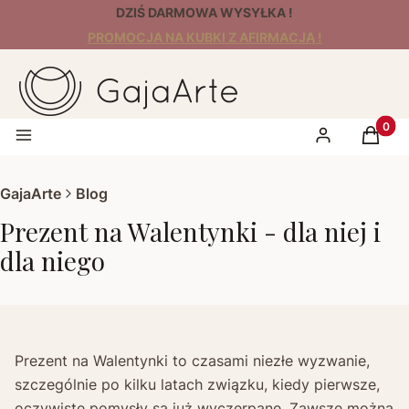
DZIŚ DARMOWA WYSYŁKA !
PROMOCJA NA KUBKI Z AFIRMACJĄ !
Produk
Menu
Zaloguj się
Koszyk
GajaArte
Blog
Prezent na Walentynki - dla niej i
dla niego
Prezent na Walentynki to czasami niezłe wyzwanie,
szczególnie po kilku latach związku, kiedy pierwsze,
oczywiste pomysły są już wyczerpane. Zawsze można