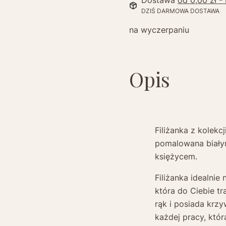
Dostawa
od 0,00 zł
-
DZIŚ DARMOWA DOSTAWA
na wyczerpaniu
Opis
Filiżanka z kolek
pomalowana biały
księżycem.
Filiżanka idealnie 
która do Ciebie tra
rąk i posiada krz
każdej pracy, któr