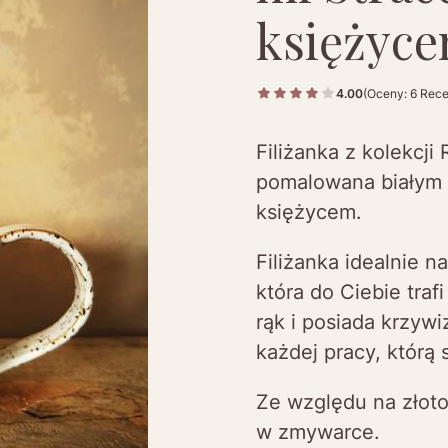
księżyc
4.00
(Oceny: 6 Rece
Filiżanka z kolekcj
pomalowana białym 
księżycem.
Filiżanka idealnie n
która do Ciebie traf
rąk i posiada krzyw
każdej pracy, którą 
Ze względu na złoto
w zmywarce.