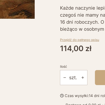
Każde naczynie lepi
czegoś nie mamy na
16 dni roboczych. O
bieżąco w osobnym 
Przejdź do pełnego opisu
Cena
114,00 zł
Ilość
szt.
Czas wysyłki:
14 dni r