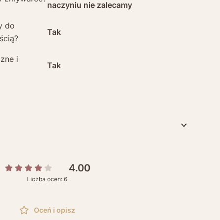
naczyniu nie zalecamy
y do
Tak
ścią?
zne i
Tak
4.00
Liczba ocen: 6
Oceń i opisz