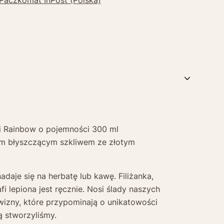
 Paczkomat InPost (Polska)
cji Rainbow o pojemności 300 ml
m błyszczącym szkliwem ze złotym
nadaje się na herbatę lub kawę. Filiżanka,
fi lepiona jest ręcznie. Nosi ślady naszych
ywizny, które przypominają o unikatowości
ą stworzyliśmy.