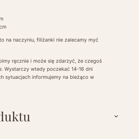
cm
 cm
o na naczyniu, filiżanki nie zalecamy myć
pimy ręcznie i może się zdarzyć, że czegoś
e. Wystarczy wtedy poczekać 14-16 dni
ch sytuacjach informujemy na bieżąco w
duktu