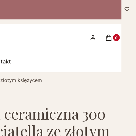
Produkty w k
Zaloguj się
Koszyk
takt
e złotym księżycem
a ceramiczna 300
iatella ze złotym