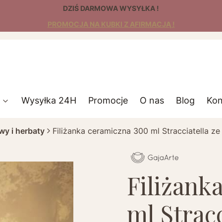
DZIŚ DARMOWA WYSYŁKA !
PROMOCJA NA KUBKI Z AFIRMACJĄ !
Wysyłka 24H
Promocje
O nas
Blog
Kon
awy i herbaty
Filiżanka ceramiczna 300 ml Stracciatella z
Filiżank
ml Stracc