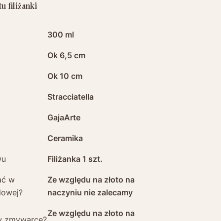
 filiżanki
300 ml
Ok 6,5 cm
Ok 10 cm
Stracciatella
GajaArte
Ceramika
wu
Filiżanka 1 szt.
ać w
Ze względu na złoto na
lowej?
naczyniu nie zalecamy
Ze względu na złoto na
w zmywarce?