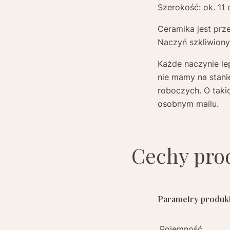
Szerokość: ok. 11
Ceramika jest prz
Naczyń szkliwiony
Każde naczynie le
nie mamy na stani
roboczych. O taki
osobnym mailu.
Cechy pro
Parametry produktu
Pojemność