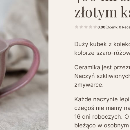
złotym k
0.00
(Oceny: 0 Rece
Duży kubek z kolek
kolorze szaro-różo
Ceramika jest przez
Naczyń szkliwionych
zmywarce.
Każde naczynie lepi
czegoś nie mamy na
16 dni roboczych. O
bieżąco w osobnym 