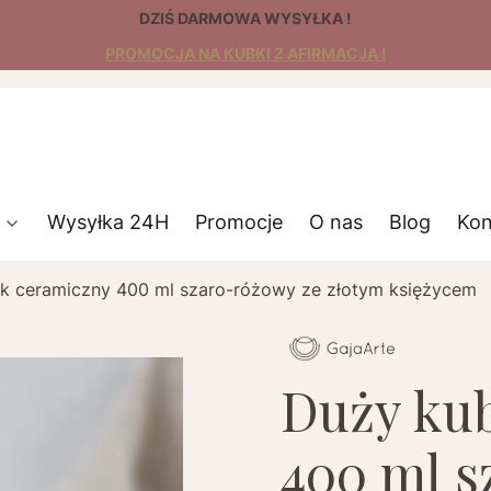
DZIŚ DARMOWA WYSYŁKA !
PROMOCJA NA KUBKI Z AFIRMACJĄ !
Wysyłka 24H
Promocje
O nas
Blog
Kon
k ceramiczny 400 ml szaro-różowy ze złotym księżycem
Duży ku
400 ml s