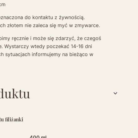
 cm
eznaczona do kontaktu z żywnością.
ch złotem nie zaleca się myć w zmywarce.
pimy ręcznie i może się zdarzyć, że czegoś
e. Wystarczy wtedy poczekać 14-16 dni
ch sytuacjach informujemy na bieżąco w
duktu
 filiżanki
400 ml