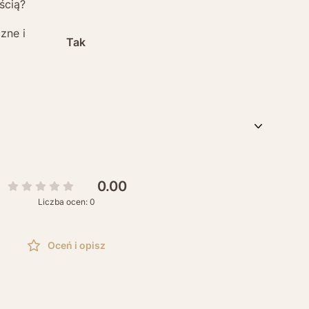
ścią?
zne i
Tak
0.00
Liczba ocen: 0
Oceń i opisz